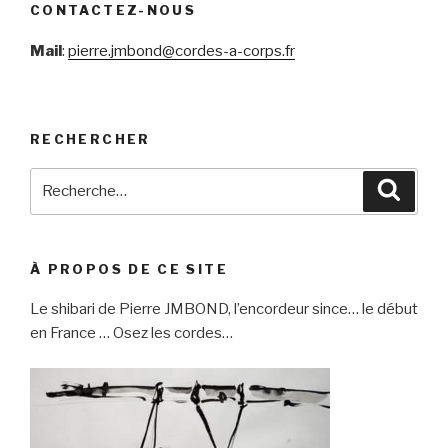
CONTACTEZ-NOUS
Mail
:
pierre.jmbond@cordes-a-corps.fr
RECHERCHER
Recherche
Reche
pour
:
À PROPOS DE CE SITE
Le shibari de Pierre JMBOND, l’encordeur since… le début
en France … Osez les cordes…