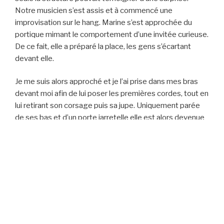
Notre musicien s’est assis et à commencé une
improvisation sur le hang. Marine s’est approchée du
portique mimant le comportement d’une invitée curieuse.
De ce fait, elle a préparé la place, les gens s’écartant
devant elle.
Je me suis alors approché et je l’ai prise dans mes bras
devant moi afin de lui poser les premières cordes, tout en
lui retirant son corsage puis sa jupe. Uniquement parée
de ses bas et d’un porte jarretelle elle est alors devenue
marionnette dans mes cordes. J’ai enchainé les figures et
les transitions au rythme endiablé de la musique.
En fin d’enchainement, nous avons été applaudis avec
chaleur et nous avons pu échanger sur les ressentis et
les sensations avec toutes les personnes qui le
souhaitaient. Ce moment nous permet de prolonger et
de partager le plaisir des cordes.