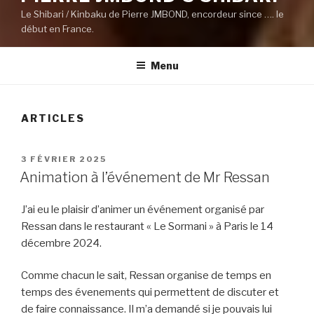
Le Shibari / Kinbaku de Pierre JMBOND, encordeur since …. le
début en France.
Menu
ARTICLES
PUBLIÉ
3 FÉVRIER 2025
LE
Animation à l’événement de Mr Ressan
J’ai eu le plaisir d’animer un événement organisé par
Ressan dans le restaurant « Le Sormani » à Paris le 14
décembre 2024.
Comme chacun le sait, Ressan organise de temps en
temps des évenements qui permettent de discuter et
de faire connaissance. Il m’a demandé si je pouvais lui