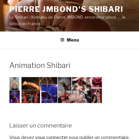
Aller
PIERRE JMBOND'S SHIBARI
au
Le Shibari / Kinbaku de Pierre JMBOND, encordeur since …. le
contenu
début en France.
principal
Menu
Animation Shibari
Laisser un commentaire
Vous devez
vous connecter
pour publier un commentaire.