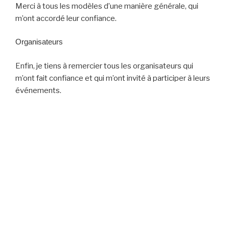
Merci à tous les modèles d’une manière générale, qui
m’ont accordé leur confiance.
Organisateurs
Enfin, je tiens à remercier tous les organisateurs qui
m’ont fait confiance et qui m’ont invité à participer à leurs
événements.
Navigation
Page
Page
20
précédente
des
articles
CONTACTEZ-NOUS
Mail
:
pierre.jmbond@cordes-a-corps.fr