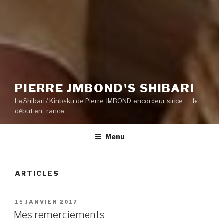
PIERRE JMBOND'S SHIBARI
Le Shibari / Kinbaku de Pierre JMBOND, encordeur since …. le
début en France.
Menu
ARTICLES
PUBLIÉ
15 JANVIER 2017
LE
Mes remerciements