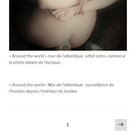
« Around the world » mur de l’atlantique : effet retro. comme si
la photo datant de l’époque…
« Around the world » Mur de l’atlantique : surveillance de
l’horizon depuis l’intérieur du bunker
Navigation
Pag
Page
1
suiv
des