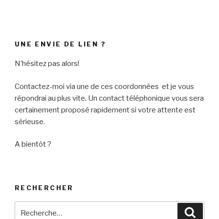
UNE ENVIE DE LIEN ?
N’hésitez pas alors!
Contactez-moi via une de ces coordonnées et je vous
répondrai au plus vite. Un contact téléphonique vous sera
certainement proposé rapidement si votre attente est
sérieuse.
A bientôt ?
RECHERCHER
Recherche
Reche
pour