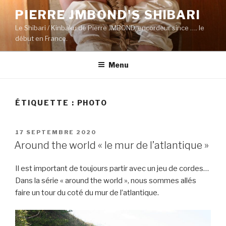
Aller
PIERRE JMBOND'S SHIBARI
au
Le Shibari / Kinbaku de Pierre JMBOND, encordeur since …. le
contenu
début en France.
principal
Menu
ÉTIQUETTE :
PHOTO
PUBLIÉ
17 SEPTEMBRE 2020
LE
Around the world « le mur de l’atlantique »
Il est important de toujours partir avec un jeu de cordes…
Dans la série « around the world », nous sommes allés
faire un tour du coté du mur de l’atlantique.