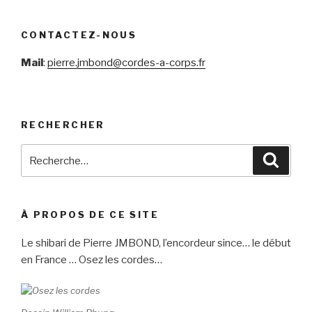
articles
CONTACTEZ-NOUS
Mail
:
pierre.jmbond@cordes-a-corps.fr
RECHERCHER
Recherche
Reche
pour
:
À PROPOS DE CE SITE
Le shibari de Pierre JMBOND, l’encordeur since… le début
en France … Osez les cordes…