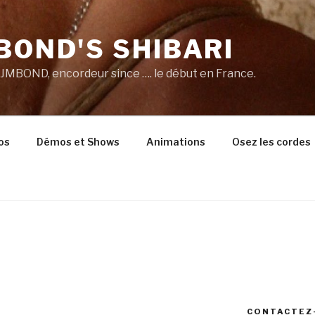
BOND'S SHIBARI
e JMBOND, encordeur since …. le début en France.
os
Démos et Shows
Animations
Osez les cordes
CONTACTEZ