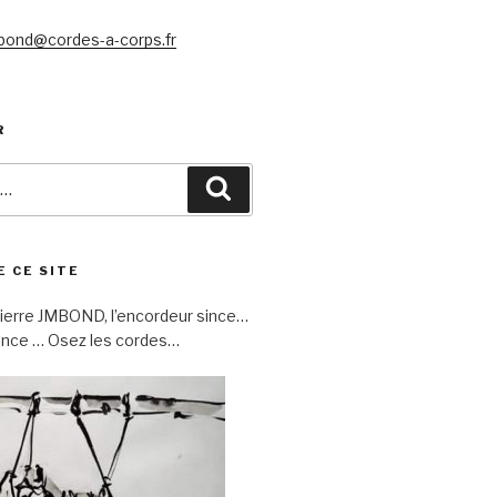
mbond@cordes-a-corps.fr
R
Recherche
E CE SITE
Pierre JMBOND, l’encordeur since…
rance … Osez les cordes…