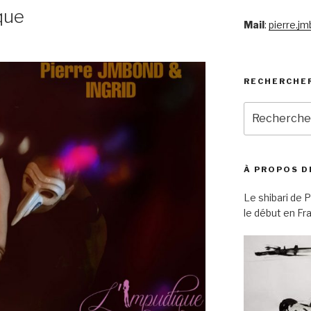
que
Mail
:
pierre.j
RECHERCHE
Recherche
pour
:
À PROPOS D
Le shibari de 
le début en F