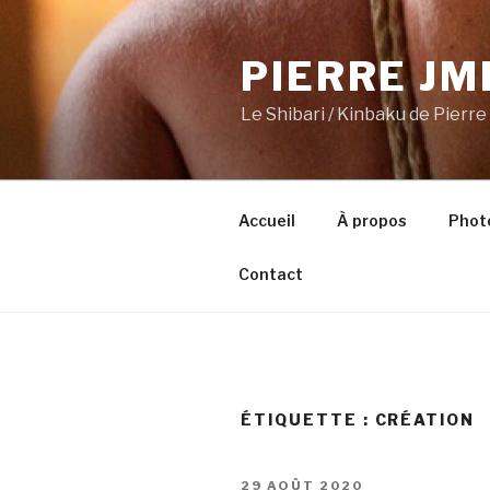
Aller
au
PIERRE JM
contenu
principal
Le Shibari / Kinbaku de Pierr
Accueil
À propos
Phot
Contact
ÉTIQUETTE :
CRÉATION
PUBLIÉ
29 AOÛT 2020