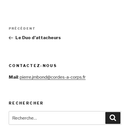
Navigation
Article
PRÉCÉDENT
de
précédent
Le Duo d’attacheurs
l’article
CONTACTEZ-NOUS
Mail
:
pierre.jmbond@cordes-a-corps.fr
RECHERCHER
Recherche
Reche
pour
: