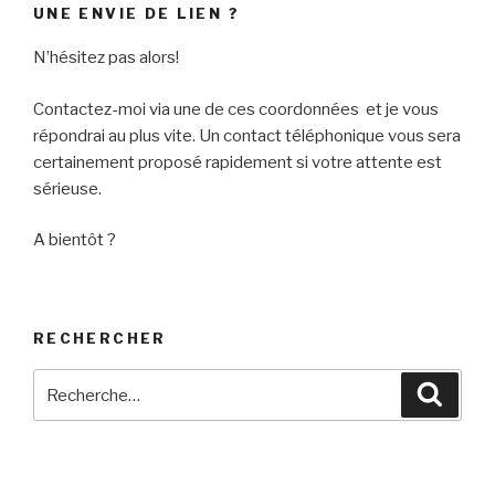
UNE ENVIE DE LIEN ?
N’hésitez pas alors!
Contactez-moi via une de ces coordonnées et je vous
répondrai au plus vite. Un contact téléphonique vous sera
certainement proposé rapidement si votre attente est
sérieuse.
A bientôt ?
RECHERCHER
Recherche
Reche
pour
: