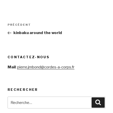
Navigation
Article
PRÉCÉDENT
de
précédent
kinbaku around the world
l’article
CONTACTEZ-NOUS
Mail
:
pierre.jmbond@cordes-a-corps.fr
RECHERCHER
Recherche
Reche
pour
: