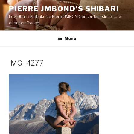
Aller
PIERRE JMBOND'S SHIBARI
au
Le Shibari / Kinbaku de Pierre JMBOND, encordeur since …. le
contenu
début en France.
principal
Menu
IMG_4277