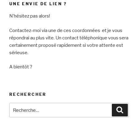
UNE ENVIE DE LIEN ?
N’hésitez pas alors!
Contactez-moi via une de ces coordonnées et je vous
répondrai au plus vite. Un contact téléphonique vous sera
certainement proposé rapidement si votre attente est
sérieuse.
A bientôt ?
RECHERCHER
Recherche
Reche
pour
: