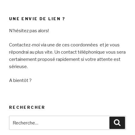
UNE ENVIE DE LIEN ?
N’hésitez pas alors!
Contactez-moi via une de ces coordonnées et je vous
répondrai au plus vite. Un contact téléphonique vous sera
certainement proposé rapidement si votre attente est
sérieuse.
A bientôt ?
RECHERCHER
Recherche
Reche
pour
: