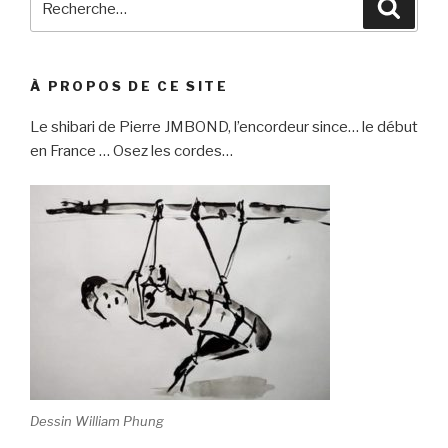
Reche
pour
:
À PROPOS DE CE SITE
Le shibari de Pierre JMBOND, l’encordeur since… le début
en France … Osez les cordes…
Dessin William Phung