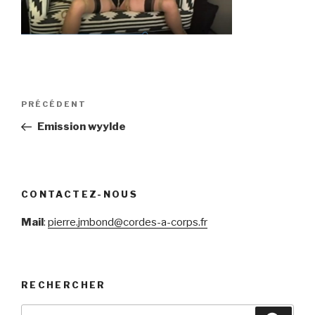
Navigation
Article
PRÉCÉDENT
de
précédent
Emission wyylde
l’article
CONTACTEZ-NOUS
Mail
:
pierre.jmbond@cordes-a-corps.fr
RECHERCHER
Recherche